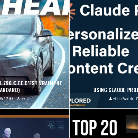
5 790 € ET C’EST VRAIMENT
TANDARD)
USING CLAUDE PRO
25-12-06
55
video2watch