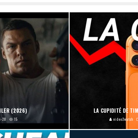
ILER (2026)
LA CUPIDITÉ DE TI
6-28
15
video2watch