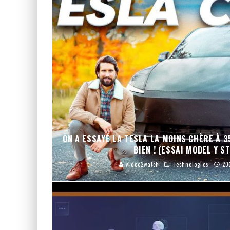
ON A ESSAYÉ LA TESLA LA MOINS CHÈRE À 3
BIEN ! (ESSAI MODEL Y S
video2watch
Technologies
20