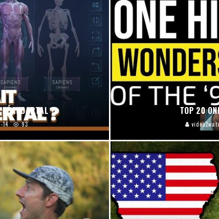
 NÉANDARTAL ?
TOP 20 ON
-14
93
video2wat