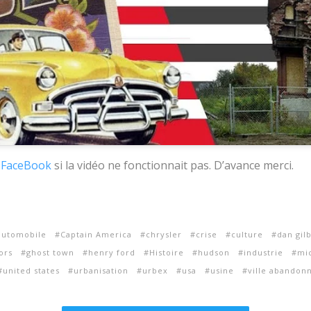
u
FaceBook
si la vidéo ne fonctionnait pas. D’avance merci.
automobile
Captain America
chrysler
crise
culture
dan gil
ors
ghost town
henry ford
Histoire
hudson
industrie
mi
united states
urbanisation
urbex
usa
usine
ville abandon