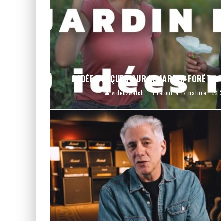
9 IDÉES REÇUES SUR LE JARDIN-FORÊT 🌳
video2watch
retour à la nature