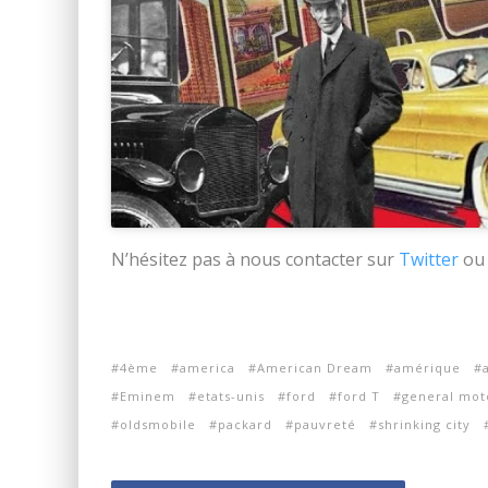
N’hésitez pas à nous contacter sur
Twitter
o
4ème
america
American Dream
amérique
Eminem
etats-unis
ford
ford T
general mot
oldsmobile
packard
pauvreté
shrinking city