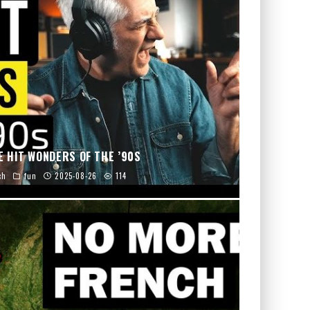
E HIT WONDERS OF THE ’90S
ch
fun
2025-08-26
114