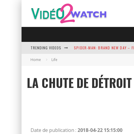
SPIDER-MAN: BRAND NEW DAY – F
TRENDING VIDEOS
AVENGERS: DOOMSDAY | OFFICIAL 
Home
Life
NEXTCLOUD HUB: THE NEXT-GENE
LA CHUTE DE DÉTROIT 
MOTOR CITY - OFFICIAL TRAILER 
WEEZER - C.E.O. (OFFICIAL MUSIC 
Date de publication :
2018-04-22 15:15:00