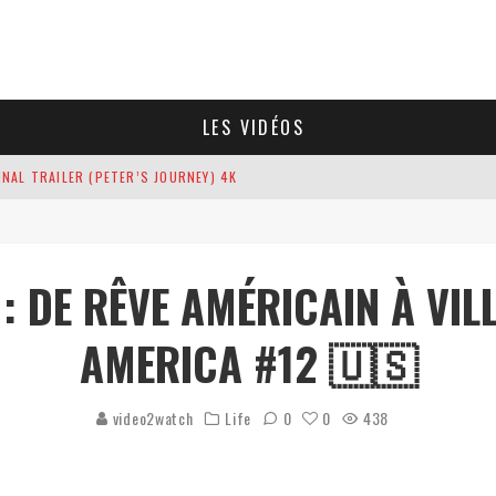
LES VIDÉOS
INAL TRAILER (PETER’S JOURNEY) 4K
TRAILER | IN THEATERS DECEMBER 18
RATION DIGITAL WORKSPACE THAT PUTS YOU IN CONTROL
: DE RÊVE AMÉRICAIN À VI
(2026)
AMERICA #12 🇺🇸
VIDEO)
video2watch
Life
0
0
438