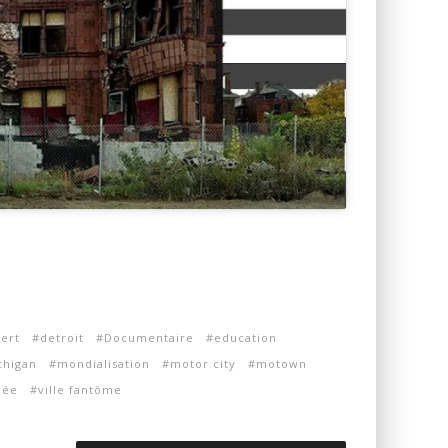
bert
detroit
Documentaire
education
chigan
mondialisation
motor city
motown
née
ville fantôme